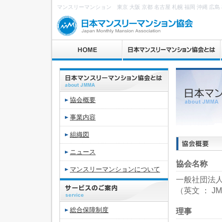
マンスリーマンション 東京 大阪 京都 名古屋 札幌 福岡 沖縄 広島 
協会概要
事業内容
組織図
ニュース
協会名称
マンスリーマンションについて
一般社団法
（英文 ： JMMA
総合保障制度
理事