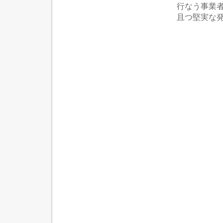
行なう事業
且つ堅実な