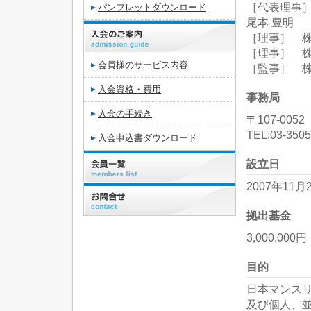
［代表理事
パンフレットダウンロード
尾本 豊明
［理事］ 
［理事］ 株
会員様のサービス内容
［監事］ 株
入会資格・費用
事務局
入会の手続き
〒107-005
TEL:03-350
入会申込書ダウンロード
設立日
2007年11月
拠出基金
3,000,000円
目的
日本マンス
及び個人、