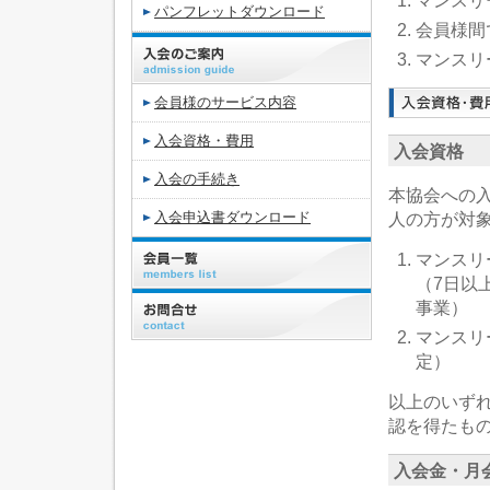
マンスリ
パンフレットダウンロード
会員様間
マンスリ
会員様のサービス内容
入会資格・費用
入会資格
入会の手続き
本協会への
入会申込書ダウンロード
人の方が対
マンスリ
（7日以
事業）
マンスリ
定）
以上のいず
認を得たも
入会金・月