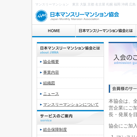
マンスリーマンション 東京 大阪 京都 名古屋 札幌 福岡 沖縄 広島 
協会概要
事業内容
組織図
ニュース
本協会は、
マンスリーマンションについて
営企業にご
長・発展を
協会にご加
総合保障制度