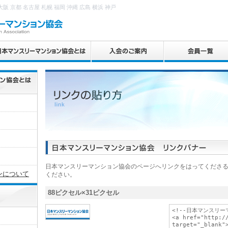
 京都 名古屋 札幌 福岡 沖縄 広島 横浜 神戸
日本マンスリーマンション協会のページへリンクをはってくださ
ンについて
ください。
88ピクセル×31ピクセル
<!--日本マンスリー
<a href="http://
target="_blank">